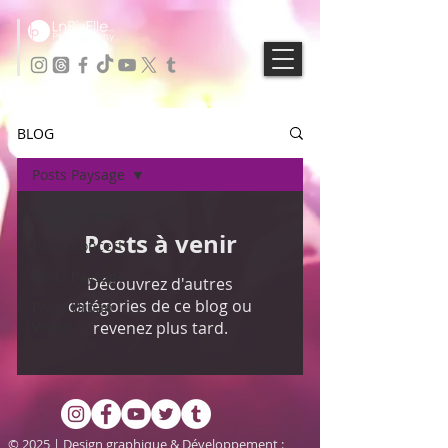
BLOG
Posts Paysage
Tous les posts
Posts à venir
Posts Concert
Posts Paysage
Découvrez d'autres
catégories de ce blog ou
Posts Urban
Vision
revenez plus tard.
© 2025 | Design graphique & Développement :