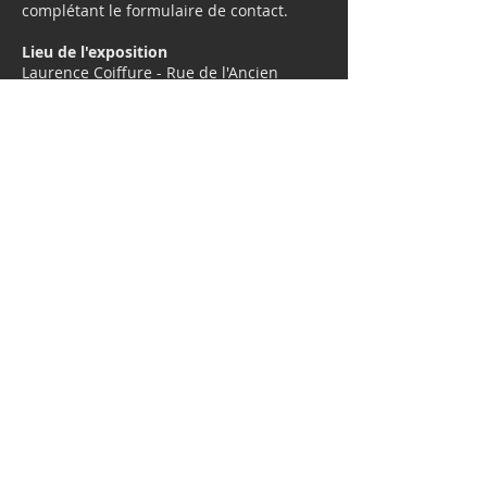
complétant le formulaire de contact.
Lieu de l'exposition
Laurence Coiffure - Rue de l'Ancien
collège 1, Yvonand
Horaires d'ouverture
°Mardi 8h00-12h00 / 13h30-18h30
°Jeudi 8h00-12h00 / 13h30-18h30
°Vendredi 8h00-12h00 / 13h30-18h30
°Mercredi 9h30-12h00 / 13h30-19h00
°Samedi 8h00-14h00
Au plaisir de vous rencontrer.