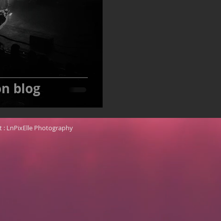
n blog
 : LnPixElle Photography