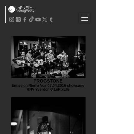
PROGSTONE
Emission Rien à Voir 07.04.2016 showcase
RNV Yverdon © LnPixElle